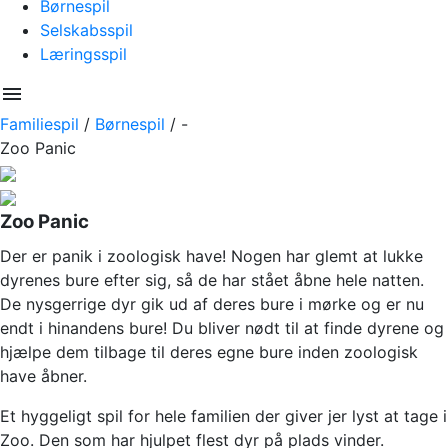
Børnespil
Selskabsspil
Læringsspil
menu
Familiespil
/
Børnespil
/
-
Zoo Panic
Zoo Panic
Der er panik i zoologisk have! Nogen har glemt at lukke
dyrenes bure efter sig, så de har stået åbne hele natten.
De nysgerrige dyr gik ud af deres bure i mørke og er nu
endt i hinandens bure! Du bliver nødt til at finde dyrene og
hjælpe dem tilbage til deres egne bure inden zoologisk
have åbner.
Et hyggeligt spil for hele familien der giver jer lyst at tage i
Zoo. Den som har hjulpet flest dyr på plads vinder.