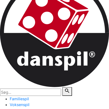
search
Familiespil
Voksenspil