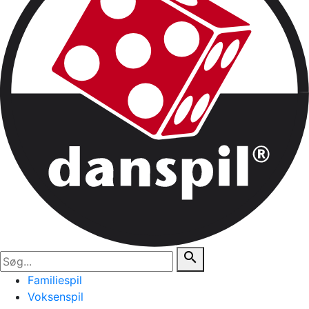
search
Familiespil
Voksenspil